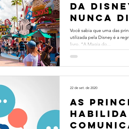
da Disne
nunca d
“não” a
Você sabia que uma das prin
utilizada pela Disney é a re
na Exper
livro, “A Magia do...
do Clien
22 de set. de 2020
As princ
habilida
comunic