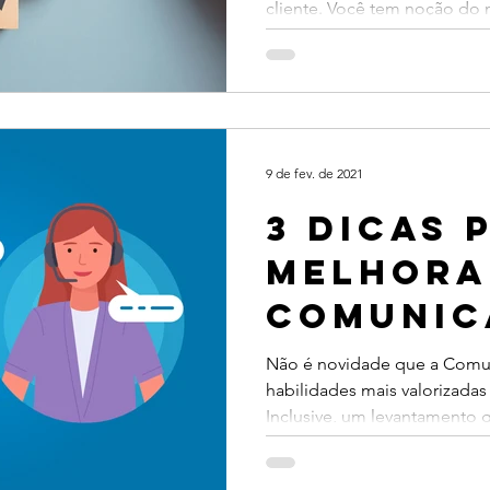
cliente. Você tem noção do 
9 de fev. de 2021
3 dicas 
melhora
comunic
com o s
Não é novidade que a Comu
habilidades mais valorizadas
cliente
Inclusive, um levantamento g