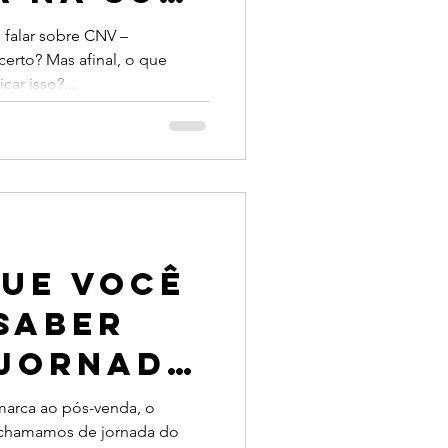
 falar sobre CNV –
erto? Mas afinal, o que
car isso?...
que você
saber
 jornada
te
marca ao pós-venda, o
 chamamos de jornada do