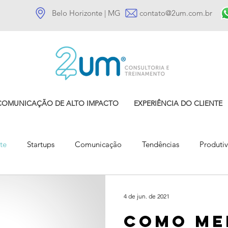
Belo Horizonte | MG
contato@2um.com.br
COMUNICAÇÃO DE ALTO IMPACTO
EXPERIÊNCIA DO CLIENTE
te
Startups
Comunicação
Tendências
Produti
Gestão de Clientes
Comportamento do cliente
4 de jun. de 2021
Como me