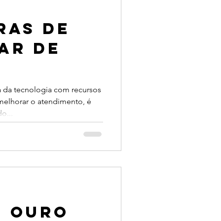
ras de
ar de
ada no
a da tecnologia com recursos
 melhorar o atendimento, é
ento
o...
e Ouro