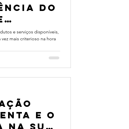
ência do
e
-lo
tos e serviços disponíveis,
vez mais criterioso na hora
ação
enta e o
a na sua