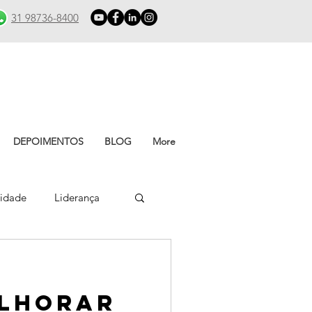
31 98736-8400
DEPOIMENTOS
BLOG
More
vidade
Liderança
lhorar