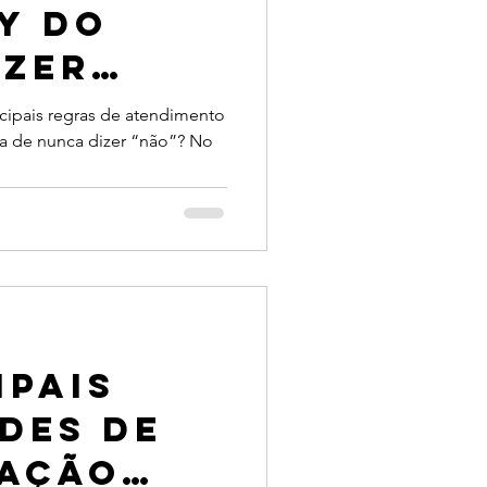
y do
izer
plicada
cipais regras de atendimento
gra de nunca dizer “não”? No
iência
te
ipais
des de
ação