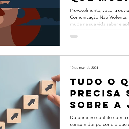
vida
Provavelmente, você já ouviu
Comunicação Não Violenta, c
muda na sua vida saber e apli
10 de mar. de 2021
Tudo o 
precisa 
sobre a
do clien
Do primeiro contato com a 
consumidor percorre o que