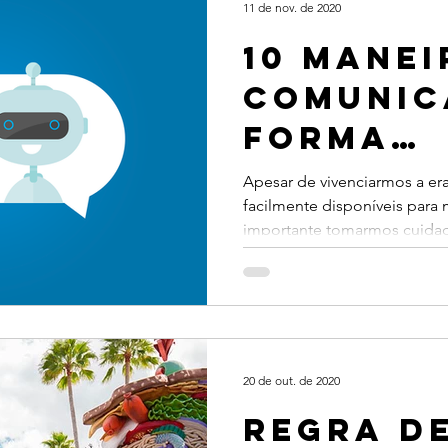
11 de nov. de 2020
10 manei
comunic
forma
humaniz
Apesar de vivenciarmos a er
facilmente disponíveis para
atendim
importante tomarmos cuidad
20 de out. de 2020
Regra d