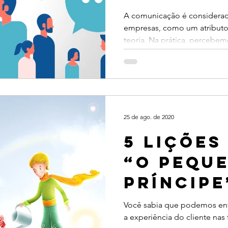
que as 
A comunicação é considerada
empresas, como um atributo
precisa
teoria. Na prática, percebe
25 de ago. de 2020
5 lições
“O Pequ
Príncipe
Experiên
Você sabia que podemos entã
a experiência do cliente nas 
Cliente