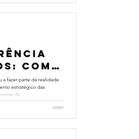
rência
os: como
uma
a fazer parte da realidade
ento estratégico das
 de
eiras de...
ça com o