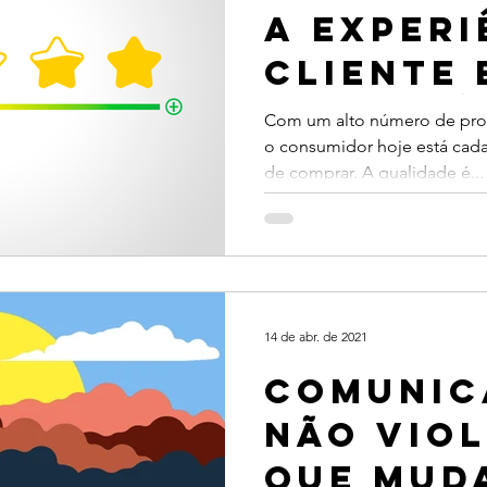
a experi
cliente 
encantá
Com um alto número de produ
o consumidor hoje está cada 
de comprar. A qualidade é...
14 de abr. de 2021
Comunic
não viol
que mud