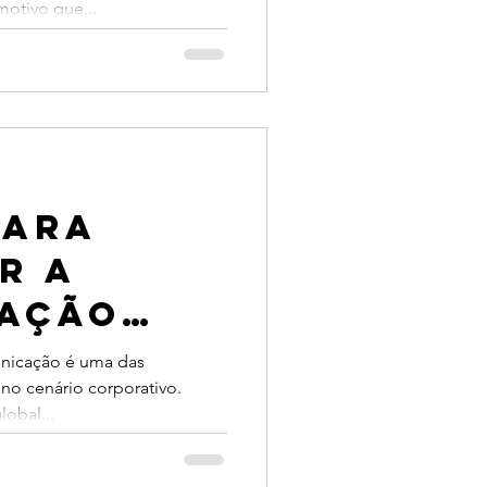
motivo que...
para
r a
ação
eu
nicação é uma das
 no cenário corporativo.
lobal...