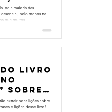
empresas
, pela maioria das
 essencial, pelo menos na
m ter
mos que muitos
 do livro
eno
” sobre
cia do
o extrair boas lições sobre
frases e lições desse livro?