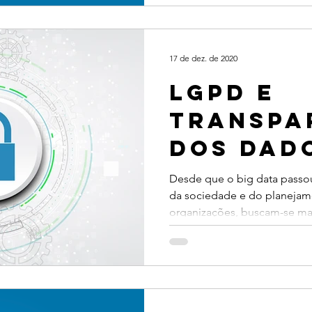
17 de dez. de 2020
LGPD e
transpa
dos dad
manter 
Desde que o big data passou 
da sociedade e do planejam
relação
organizações, buscam-se man
confian
cliente