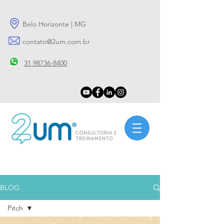
Belo Horizonte | MG
contato@2um.com.br
31 98736-8400
BLOG
Pitch