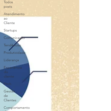
Todos
posts
Atendimento
ao
Cliente
Startups
Comunicação
Tendências
Produtividade
Liderança
Experiência
do
cliente
Pitch
Gestão
de
Clientes
Comportamento