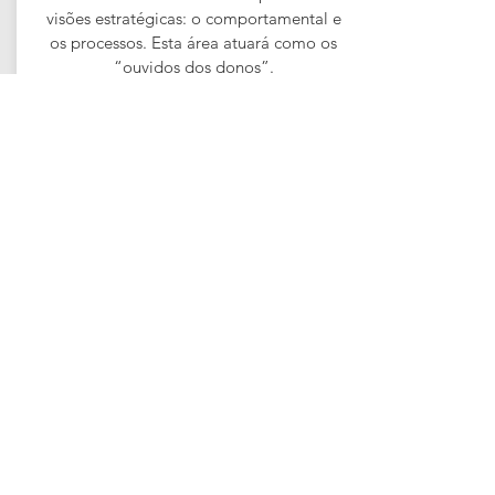
visões estratégicas: o comportamental e
os processos. Esta área atuará como os
“ouvidos dos donos”.
PESQUISA DE SATISFAÇÃO
Criar (ou aperfeiçoar) o processo de
pesquisa de satisfação da empresa, com
o intuito de captar os feedbacks dos
clientes de forma ativa e encantadora,
utilizando diferentes canais de
relacionamento, mantendo e fortalecendo
a cultura centrada no cliente. Com este
projeto, a empresa conseguirá gerar
insights para melhoria constante através
de um plano de ação para realizar ajustes
no processo de atendimento aos clientes.