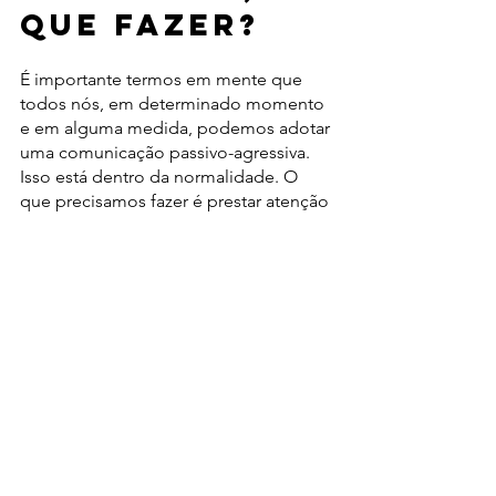
que fazer? 
É importante termos em mente que 
todos nós, em determinado momento 
e em alguma medida, podemos adotar 
uma comunicação passivo-agressiva. 
Isso está dentro da normalidade. O 
que precisamos fazer é prestar atenção 
a esses comportamentos e, de maneira 
consciente, buscar os ajustes 
necessários.
Por outro lado, se você notou que esse 
é seu padrão de comunicação, é 
necessário tomar medidas a fim de 
lidar com a passivo-agressividade da 
melhor forma. Assim, evitará desgastes 
para si e para os outros.