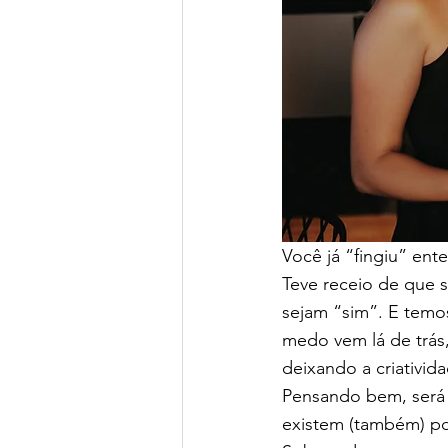
Você já “fingiu” en
Teve receio de que s
sejam “sim”. E temo
medo vem lá de trás
deixando a criativi
Pensando bem, será 
existem (também) po