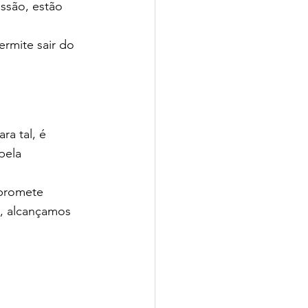
ssão, estão 
rmite sair do 
a tal, é 
pela 
promete 
a, alcançamos 
 