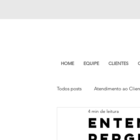
HOME
EQUIPE
CLIENTES
Todos posts
Atendimento ao Clien
4 min de leitura
Experiência do cliente
Pitch
Ente
perg