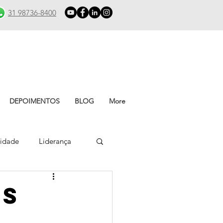
31 98736-8400
DEPOIMENTOS
BLOG
More
vidade
Liderança
as