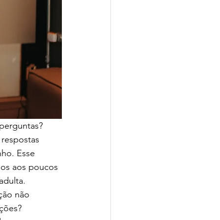
perguntas? 
 respostas 
nho. Esse 
mos aos poucos 
adulta.
ção não 
ções? 