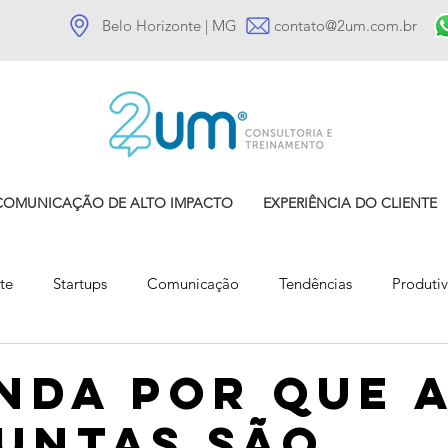
Belo Horizonte | MG
contato@2um.com.br
COMUNICAÇÃO DE ALTO IMPACTO
EXPERIÊNCIA DO CLIENTE
te
Startups
Comunicação
Tendências
Produti
Gestão de Clientes
Comportamento do cliente
nda por que 
untas são