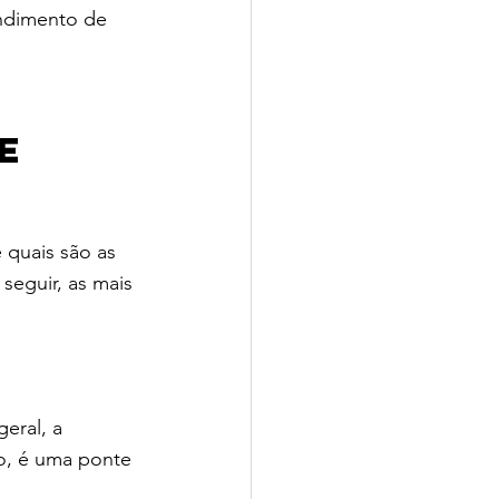
endimento de 
e 
 quais são as 
seguir, as mais 
eral, a 
o, é uma ponte 