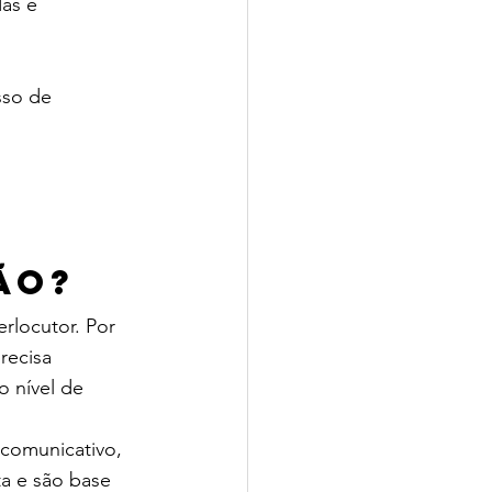
as e 
sso de 
ão?
rlocutor. Por 
recisa 
 nível de 
comunicativo, 
ta e são base 