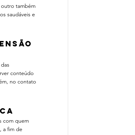
 o outro também 
os saudáveis e 
ensão 
 das 
rver conteúdo 
ém, no contato 
ica
oas com quem 
 a fim de 