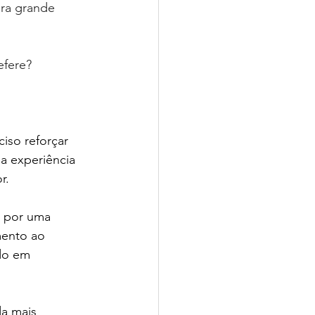
ra grande 
efere?
iso reforçar 
a experiência 
r. 
a por uma 
mento ao 
do em 
da mais 