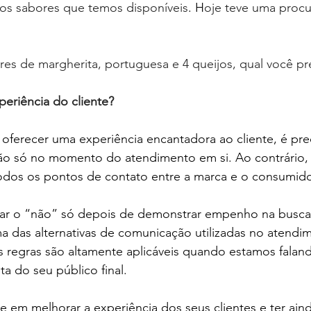
 os sabores que temos disponíveis
. H
oje teve uma procu
es de margherita, portuguesa e 4 queijos, qual você pr
eriência do cliente?
ferecer uma experiência encantadora ao cliente, é prec
ão só no momento do atendimento em si. Ao contrário, 
todos os pontos de contato entre a marca e o consumido
lizar o “não” só depois de demonstrar empenho na busc
a das alternativas de comunicação utilizadas no atendi
as regras são altamente aplicáveis quando estamos falan
ta do seu público final.
e em melhorar a experiência dos seus clientes e ter ain