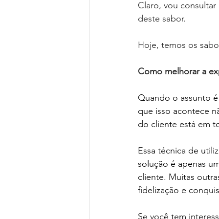
Claro, vou consultar
deste sabor.
Hoje, temos os sabor
⠀⠀⠀⠀⠀⠀⠀⠀⠀
Como melhorar a exp
Quando o assunto é o
que isso acontece n
do cliente está em 
Essa técnica de uti
solução é apenas um
cliente. Muitas outr
fidelização e conquis
Se você tem interess