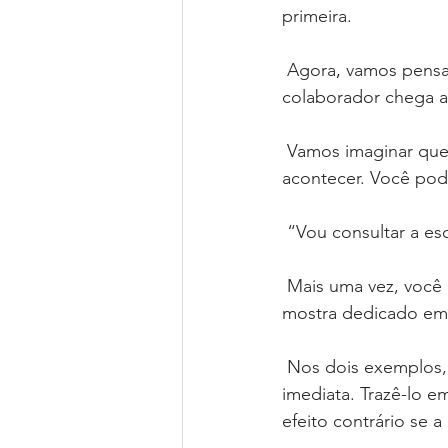
primeira.
⠀⠀⠀⠀⠀⠀⠀⠀⠀
Agora
, 
vamos pensa
colaborador chega at
Vamos imaginar que
acontecer. Você pod
⠀⠀⠀⠀⠀⠀⠀⠀⠀
“Vou consultar a esc
⠀⠀⠀⠀⠀⠀⠀⠀⠀
Mais uma vez, você 
mostra dedicado em b
⠀⠀⠀⠀⠀⠀⠀⠀⠀
Nos dois exemplos, 
imediata. Trazê-lo 
efeito contrário se 