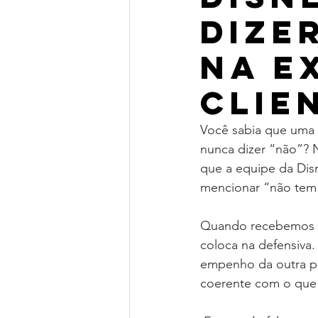
dize
na E
Clie
Você sabia que uma d
nunca dizer “não”? N
que a equipe da Dis
mencionar “não tem
Quando recebemos u
coloca na defensiva
empenho da outra pe
coerente com o que
⠀⠀⠀⠀⠀⠀⠀⠀⠀