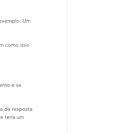
 exemplo. Um 
em como isso 
ento e se 
a de resposta 
 teria um 