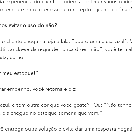
a experiência do cliente, podem acontecer vários ruído
um embate entre o emissor e o receptor quando o “não” 
s evitar o uso do não?
 cliente chega na loja e fala: “quero uma blusa azul”. 
 Utilizando-se da regra de nunca dizer “não”, você tem 
osta, como:
ar meu estoque
!
”
ar empenho, você retorna e diz:
azul, e tem outra cor que você goste?” Ou: “Não tenho a
e ela chegue no estoque semana que vem.”
 entrega outra solução e evita dar uma resposta negati