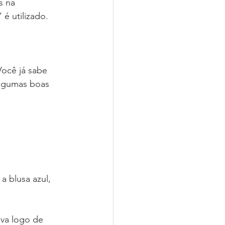
s na 
é utilizado.
Você já sabe 
algumas boas 
 blusa azul, 
va logo de 