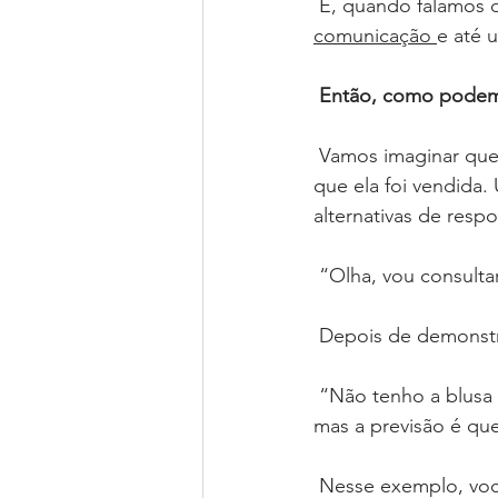
E, quando falamos d
comunicação 
e até 
⠀⠀⠀⠀⠀⠀⠀⠀⠀
Então, como podemo
⠀⠀⠀⠀⠀⠀⠀⠀⠀
Vamos imaginar que o
que ela foi vendida.
alternativas de resp
⠀⠀⠀⠀⠀⠀⠀⠀⠀
“Olha, vou consult
⠀⠀⠀⠀⠀⠀⠀⠀⠀
Depois de demonstr
⠀⠀⠀⠀⠀⠀⠀⠀⠀
“Não tenho a blusa 
mas a previsão é qu
⠀⠀⠀⠀⠀⠀⠀⠀⠀
Nesse exemplo, você