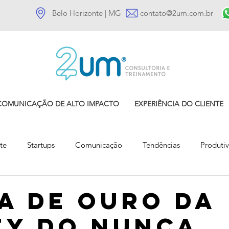
Belo Horizonte | MG
contato@2um.com.br
COMUNICAÇÃO DE ALTO IMPACTO
EXPERIÊNCIA DO CLIENTE
te
Startups
Comunicação
Tendências
Produti
Gestão de Clientes
Comportamento do cliente
a de Ouro da
ey do nunca