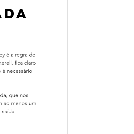
ada
ey é a regra de 
ell, fica claro 
 é necessário 
da, que nos 
em ao menos um 
 saída 