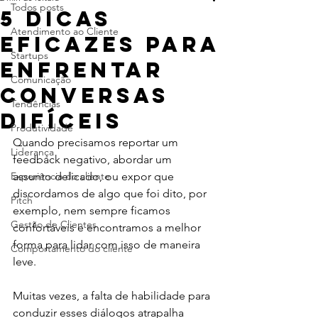
Todos posts
5 dicas
Atendimento ao Cliente
eficazes para
Startups
enfrentar
Comunicação
conversas
Tendências
difíceis
Produtividade
Quando precisamos reportar um 
Liderança
feedback negativo, abordar um 
Experiência do cliente
assunto delicado, ou expor que 
discordamos de algo que foi dito, por 
Pitch
exemplo, nem sempre ficamos 
Gestão de Clientes
confortáveis e encontramos a melhor 
forma para lidar com isso de maneira 
Comportamento do cliente
leve.
Muitas vezes, a falta de habilidade para 
conduzir esses diálogos atrapalha 