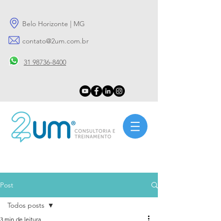
Belo Horizonte | MG
contato@2um.com.br
31 98736-8400
Post
Todos posts
3 min de leitura