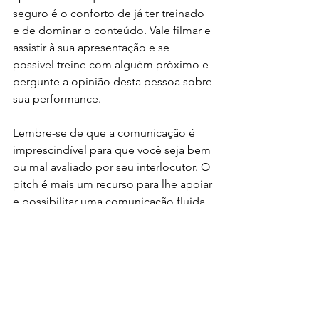
seguro é o conforto de já ter treinado 
e de dominar o conteúdo. Vale filmar e 
assistir à sua apresentação e se 
possível treine com alguém próximo e 
pergunte a opinião desta pessoa sobre 
sua performance. 
Lembre-se de que a comunicação é 
imprescindível para que você seja bem 
ou mal avaliado por seu interlocutor. O 
pitch é mais um recurso para lhe apoiar 
e possibilitar uma comunicação fluida 
e persuasiva. Uma apresentação breve 
e impactante abre diversos caminhos e 
oportunidades para criar conexões 
estratégicas para seu negócio. Pode 
significar até mesmo o fechamento de 
um negócio e o alcance de um 