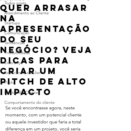
Todos posts
Quer arrasar
Atendimento ao Cliente
na
Startups
apresentação
Comunicação
do seu
Tendências
negócio? Veja
Produtividade
dicas para
Liderança
criar um
Experiência do cliente
pitch de alto
Pitch
impacto
Gestão de Clientes
Comportamento do cliente
Se você encontrasse agora, neste 
momento, com um potencial cliente 
ou aquele investidor que faria a total 
diferença em um projeto, você seria 