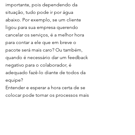
importante, pois dependendo da 
situação, tudo pode ir por água 
abaixo. Por exemplo, se um cliente 
ligou para sua empresa querendo 
cancelar os serviços, é a melhor hora 
para contar a ele que em breve o 
pacote será mais caro? Ou também, 
quando é necessário dar um feedback 
negativo para o colaborador, é 
adequado fazê-lo diante de todos da 
equipe? 
Entender e esperar a hora certa de se 
colocar pode tornar os processos mais 
fluidos e estratégicos, além de reduzir 
bastante a chance de ruídos ou 
conflitos. 
Evite julgamentos
Uma postura de julgamento caminha 