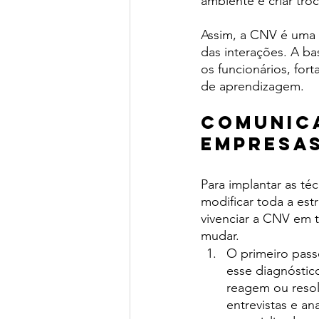
ambiente e criar troc
Assim, a CNV é uma t
das interações. A ba
os funcionários, for
de aprendizagem. 
Comunica
empresas
Para implantar as té
modificar toda a est
vivenciar a CNV em t
mudar. 
O primeiro pass
esse diagnóstic
reagem ou resol
entrevistas e a