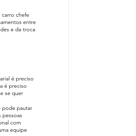
 carro chefe 
onamentos entre 
ades e da troca 
rial é preciso 
a é preciso 
ue se quer 
ê pode pautar 
s pessoas 
onal com 
 uma equipe 