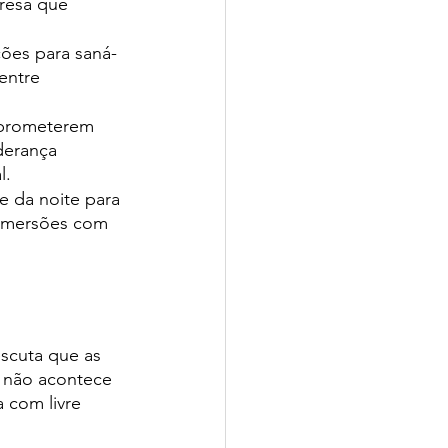
resa que 
ções para saná-
entre 
mprometerem 
derança 
. 
 da noite para 
 imersões com 
escuta que as 
 não acontece 
 com livre 