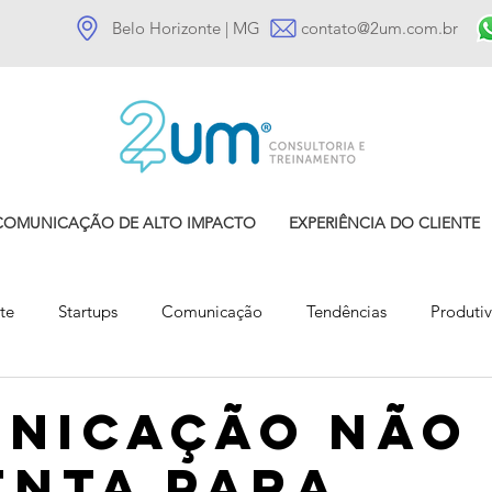
Belo Horizonte | MG
contato@2um.com.br
COMUNICAÇÃO DE ALTO IMPACTO
EXPERIÊNCIA DO CLIENTE
te
Startups
Comunicação
Tendências
Produti
Gestão de Clientes
Comportamento do cliente
nicação não
enta para