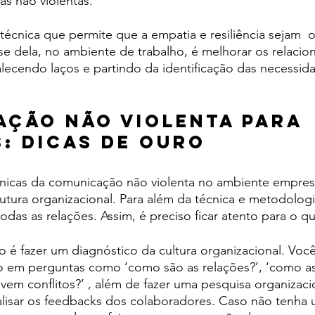
as não violentas. 
écnica que permite que a empatia e resiliência sejam  o
se dela, no ambiente de trabalho, é melhorar os relaci
talecendo laços e partindo da identificação das necessid
ção não violenta para 
: dicas de ouro
cnicas da comunicação não violenta no ambiente empresa
rutura organizacional. Para além da técnica e metodologi
odas as relações. Assim, é preciso ficar atento para o q
o é fazer um diagnóstico da cultura organizacional. Voc
o em perguntas como ‘como são as relações?’, ‘como a
vem conflitos?’ , além de fazer uma pesquisa organizaci
nalisar os feedbacks dos colaboradores. Caso não tenha