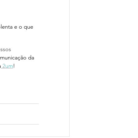
lenta e o que 
ssos 
comunicação da 
a
 2um
! 