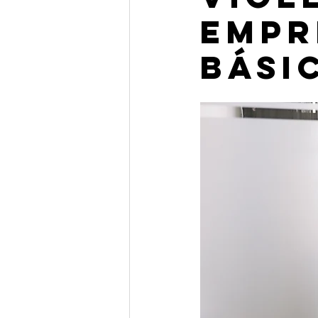
empr
bási