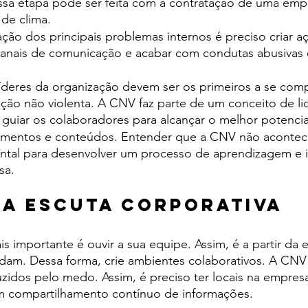
essa etapa pode ser feita com a contratação de uma emp
 de clima.
ação dos principais problemas internos é preciso criar a
 canais de comunicação e acabar com condutas abusivas 
íderes da organização devem ser os primeiros a se co
ão não violenta. A CNV faz parte de um conceito de li
 guiar os colaboradores para alcançar o melhor potencial
namentos e conteúdos. Entender que a CNV não acontece
ntal para desenvolver um processo de aprendizagem e
sa.
 a escuta corporativa
s importante é ouvir a sua equipe. Assim, é a partir da 
dam. Dessa forma, crie ambientes colaborativos. A CNV
idos pelo medo. Assim, é preciso ter locais na empresa
om compartilhamento contínuo de informações.