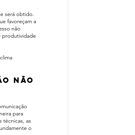
e será obtido. 
ue favoreçam a 
esso não 
e produtividade 
clima 
ão não 
comunicação 
neira para 
 técnicas, as 
fundamente o 