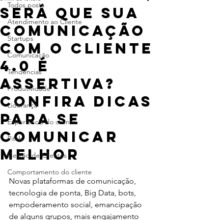
Todos posts
Será que sua
Atendimento ao Cliente
comunicação
Startups
com o cliente
Comunicação
4.0 é
Tendências
assertiva?
Produtividade
Confira dicas
Liderança
para se
Experiência do cliente
comunicar
Pitch
melhor
Gestão de Clientes
Comportamento do cliente
Novas plataformas de comunicação, 
tecnologia de ponta, Big Data, bots, 
empoderamento social, emancipação 
de alguns grupos, mais engajamento 