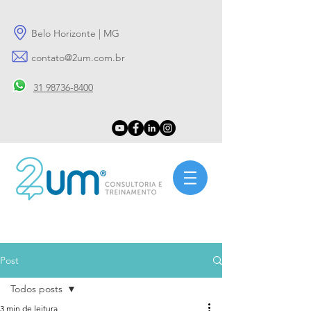
Belo Horizonte | MG
contato@2um.com.br
31 98736-8400
Post
Todos posts
3 min de leitura