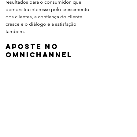
resultados para o consumidor, que 
demonstra interesse pelo crescimento 
dos clientes, a confiança do cliente 
cresce e o diálogo e a satisfação 
também. 
Aposte no 
omnichannel
O consumidor atual tem um perfil 
dinâmico, que agrega com 
naturalidade o online e o off-line e se 
dispõe a interagir pelos mais diversos 
canais de contato. A estratégia 
omnichannel vai ao encontro das 
expectativas do cliente 4.0, 
entregando-lhe versatilidade, 
variedade de canais e agilidade no 