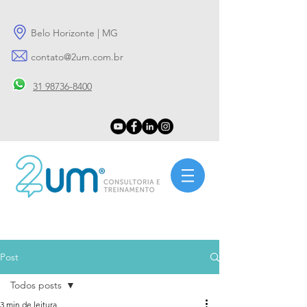
Belo Horizonte | MG
contato@2um.com.br
31 98736-8400
Post
Todos posts
3 min de leitura