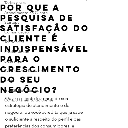
Todos posts
Por que a
Atendimento ao Cliente
pesquisa de
Startups
satisfação do
Comunicação
cliente é
Tendências
indispensável
Produtividade
para o
Liderança
crescimento
Experiência do cliente
do seu
Pitch
negócio?
Gestão de Clientes
Ouvir o cliente faz parte de sua 
Comportamento do cliente
estratégia de atendimento e de 
negócio, ou você acredita que já sabe 
o suficiente a respeito do perfil e das 
preferências dos consumidores, e 