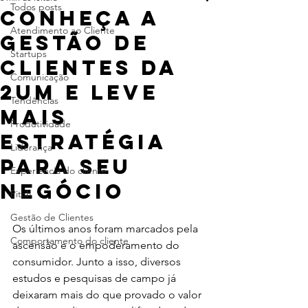
Todos posts
Conheça a
Atendimento ao Cliente
gestão de
Startups
clientes da
Comunicação
2um e leve
Tendências
mais
Produtividade
estratégia
Liderança
para seu
Experiência do cliente
negócio
Pitch
Gestão de Clientes
Os últimos anos foram marcados pela 
Comportamento do cliente
ascensão e o empoderamento do 
consumidor. Junto a isso, diversos 
estudos e pesquisas de campo já 
deixaram mais do que provado o valor 