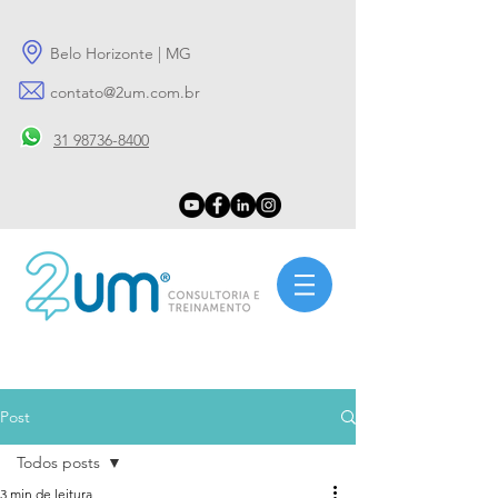
Belo Horizonte | MG
contato@2um.com.br
31 98736-8400
Post
Todos posts
3 min de leitura