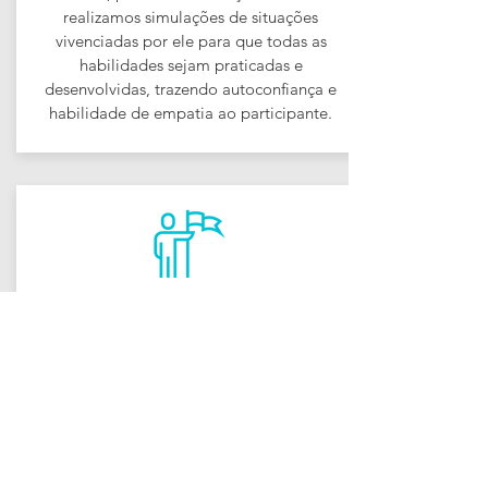
realizamos simulações de situações
vivenciadas por ele para que todas as
habilidades sejam praticadas e
desenvolvidas, trazendo autoconfiança e
habilidade de empatia ao participante.
WORKSHOP COMUNICAÇÃO DE ALTO
IMPACTO
Para empresas que desejam que seus
colaboradores desenvolvam habilidades
comunicativas para falar bem em público
e se comunicarem de forma assertiva e
envolvente. Realizamos uma avaliação
minuciosa com filmagem do participante,